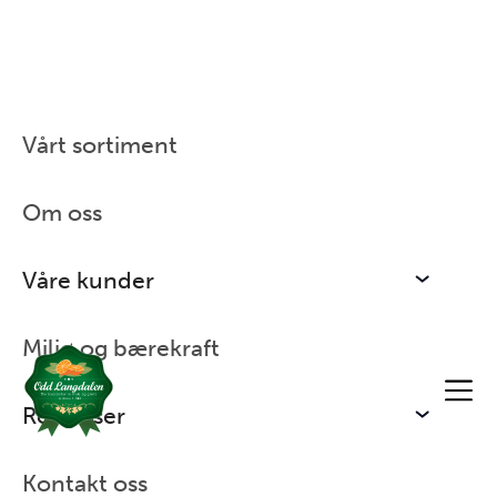
Vårt sortiment
Hjem
/
Vårt sortiment
/
Bær
Om oss
Våre kunder
Miljø og bærekraft
Ressurser
Kontakt oss