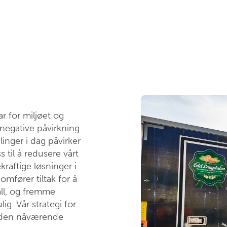
r for miljøet og
 negative påvirkning
linger i dag påvirker
s til å redusere vårt
raftige løsninger i
omfører tiltak for å
all, og fremme
ig. Vår strategi for
et den nåværende